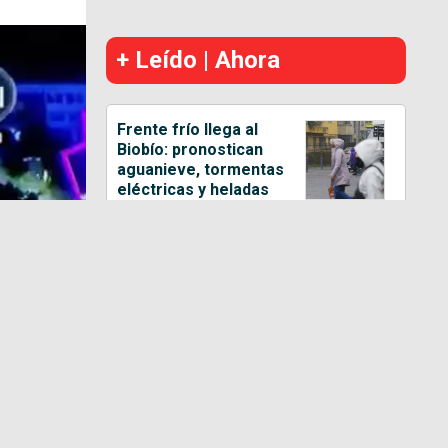
+ Leído | Ahora
Frente frío llega al
Biobío: pronostican
aguanieve, tormentas
eléctricas y heladas
Proyecto busca
declarar feriado el
jueves 17 de
septiembre para
extender Fiestas
Patrias
Concretan primer
bloque del segundo
buque multipropósito