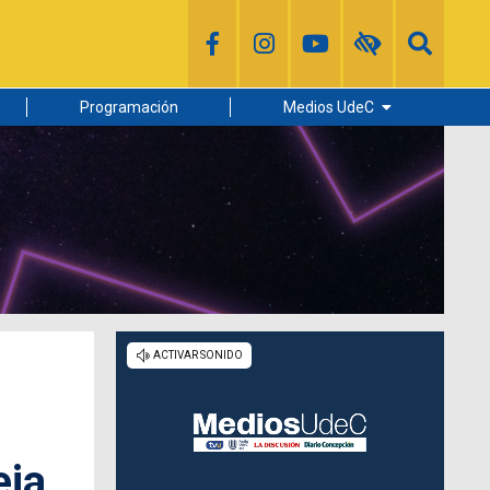
Programación
Medios UdeC
Diario Concepción
Radio UdeC
Noticias UdeC
La Discusión
eja