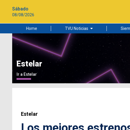
Sábado
08/08/2026
Home
TVU Noticias
Siem
Lo más leído
Ciudad
Cultura
Estelar
Universidad de Concepción
Ir a Estelar
Estelar
Los mejores estreno