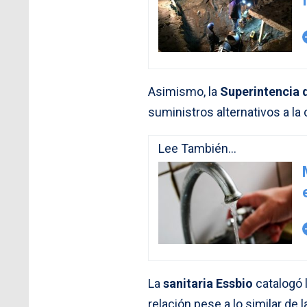
arro
Asimismo, la
Superintencia d
suministros alternativos a la
Lee También...
arro
La
sanitaria Essbio
catalogó 
relación pese a lo similar de la