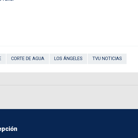
E
CORTE DE AGUA
LOS ÁNGELES
TVU NOTICIAS
epción