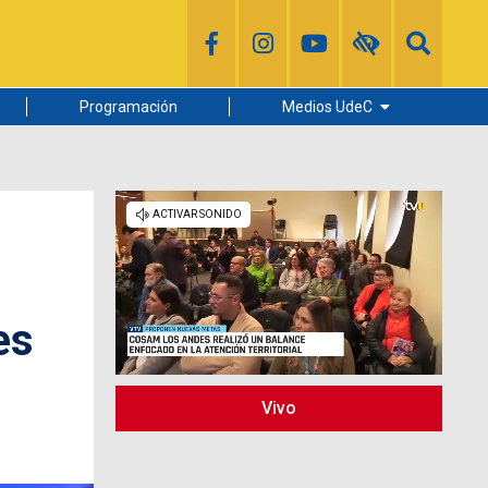
Programación
Medios UdeC
Diario Concepción
Radio UdeC
Noticias UdeC
La Discusión
es
Vivo