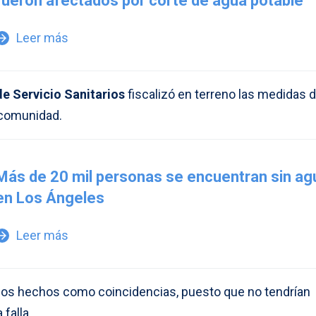
fueron afectados por corte de agua potable
Leer más
w_forward
e Servicio Sanitarios
fiscalizó en terreno las medidas 
 comunidad.
Más de 20 mil personas se encuentran sin ag
en Los Ángeles
Leer más
w_forward
los hechos como coincidencias, puesto que no tendrían
 falla.