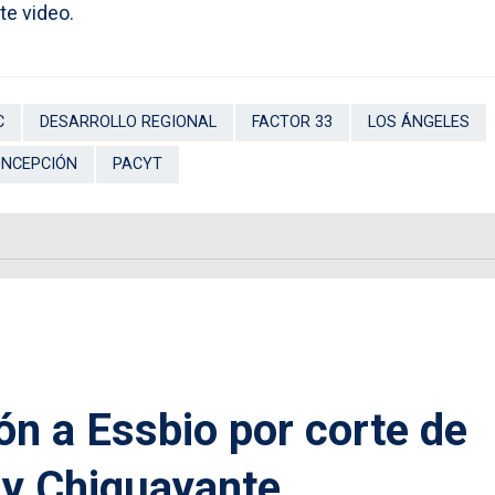
te video.
C
DESARROLLO REGIONAL
FACTOR 33
LOS ÁNGELES
ONCEPCIÓN
PACYT
ón a Essbio por corte de
 y Chiguayante