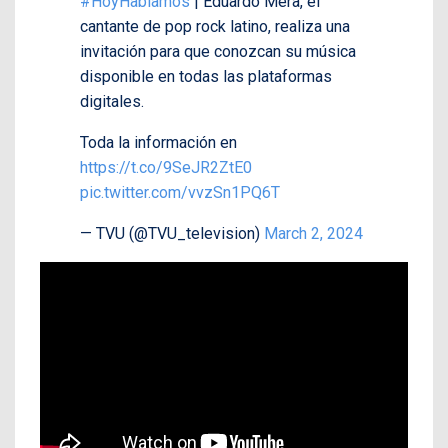
#HoyHablamos
| Eduardo Mera, el
cantante de pop rock latino, realiza una
invitación para que conozcan su música
disponible en todas las plataformas
digitales.
Toda la información en
https://t.co/9SeJR2ZtE0
pic.twitter.com/vvzSn1PQ6T
— TVU (@TVU_television)
March 2, 2024