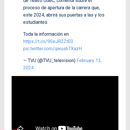
de Teatro UdeC, comenta sobre el
proceso de apertura de la carrera que,
este 2024, abrirá sus puertas a las y los
estudiantes.
Toda la información en
https://t.co/9SeJR2ZtE0
pic.twitter.com/qwus6TXazH
— TVU (@TVU_television)
February 13,
2024