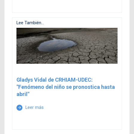
Lee También...
Gladys Vidal de CRHIAM-UDEC:
"Fenómeno del niño se pronostica hasta
abril"
Leer más
arrow_forward