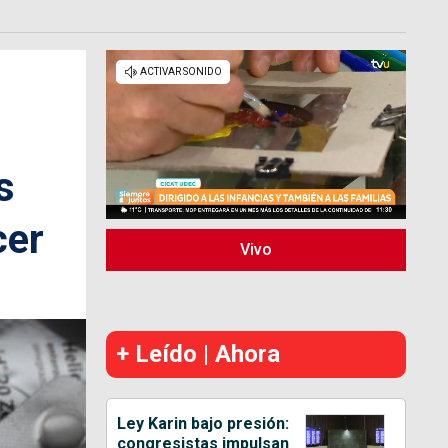
s
cer
Vivo
+ Leído | Ahora
Ley Karin bajo presión:
congresistas impulsan