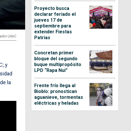
Proyecto busca
declarar feriado el
jueves 17 de
septiembre para
extender Fiestas
Radio UdeC
Patrias
Concretan primer
bloque del segundo
buque multipropósito
C; y
LPD “Rapa Nui”
rsidad
de la
Frente frío llega al
Biobío: pronostican
aguanieve, tormentas
eléctricas y heladas