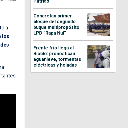
Patrias
Concretan primer
bloque del segundo
buque multipropósito
to a
LPD “Rapa Nui”
 los
ades
Frente frío llega al
Biobío: pronostican
aguanieve, tormentas
eléctricas y heladas
na
rtantes