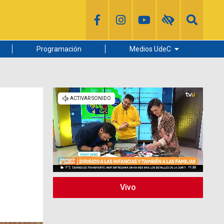
Programación
Medios UdeC
Diario Concepción
Radio UdeC
Noticias UdeC
La Discusión
Vivo