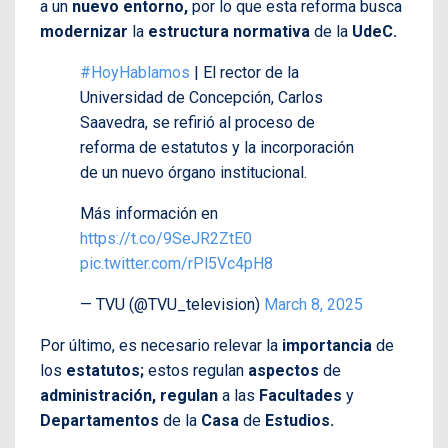
a un
nuevo entorno,
por lo que esta reforma busca
modernizar
la
estructura normativa
de la
UdeC.
#HoyHablamos
| El rector de la
Universidad de Concepción, Carlos
Saavedra, se refirió al proceso de
reforma de estatutos y la incorporación
de un nuevo órgano institucional.
Más información en
https://t.co/9SeJR2ZtE0
pic.twitter.com/rPl5Vc4pH8
— TVU (@TVU_television)
March 8, 2025
Por último, es necesario relevar la
importancia
de
los
estatutos;
estos regulan
aspectos
de
administración, regulan
a las
Facultades
y
Departamentos
de la
Casa
de
Estudios.