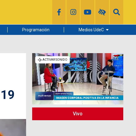
Programación
Medios UdeC
Diario Concepción
Radio UdeC
Noticias UdeC
La Discusión
019
Vivo