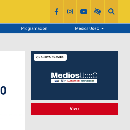
Programación
Medios UdeC
Diario Concepción
Radio UdeC
Noticias UdeC
La Discusión
20
Vivo