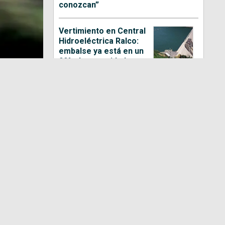
conozcan”
Vertimiento en Central
Hidroeléctrica Ralco:
embalse ya está en un
99% de capacidad
Las claves de la
megarreforma
aprobada por el Senado:
votos, compensación y
próximos pasos
Prisión preventiva para
conductor de bus: la
pena que arriesga por
fatal atropello en
Chiguayante
Cuatro años de cárcel e