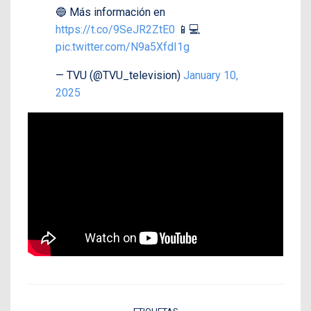
🔵 Más información en
https://t.co/9SeJR2ZtE0
📱💻
pic.twitter.com/N9a5XfdI1g
— TVU (@TVU_television)
January 10,
2025