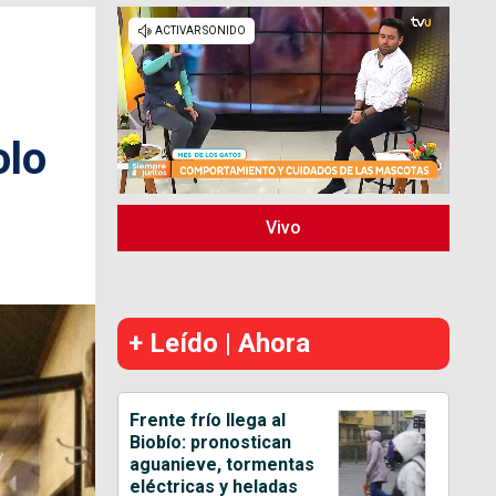
olo
Vivo
+ Leído | Ahora
Frente frío llega al
Biobío: pronostican
aguanieve, tormentas
eléctricas y heladas