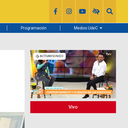
Programación
Medios UdeC
Diario Concepción
Radio UdeC
Noticias UdeC
La Discusión
Vivo