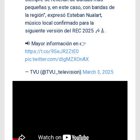
pequeñas y, en este caso, con bandas de
la región”, expresó Esteban Nualart,
músico local confirmado para la
siguiente versión del REC 2025 🎶🎸.
📢 Mayor información en 👉
https://t.co/9SeJR2ZtE0
pic.twitter.com/dIgMZXOnAX
— TVU (@TVU_television)
March 3, 2025