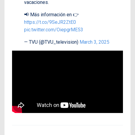
vacaciones.
📢 Más información en 👉
https://t.co/9SeJR2ZtE0
pic.twitter.com/OiepgrME53
— TVU (@TVU_television)
March 3, 2025