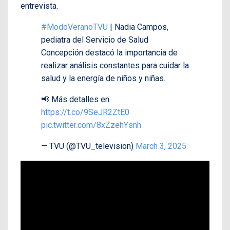
entrevista.
#ModoVeranoTVU
| Nadia Campos,
pediatra del Servicio de Salud
Concepción destacó la importancia de
realizar análisis constantes para cuidar la
salud y la energía de niños y niñas.
📢 Más detalles en
https://t.co/9SeJR2ZtE0
pic.twitter.com/8xZzehYsnh
— TVU (@TVU_television)
March 3, 2025