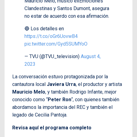
Mauricio Melo, músico exEmociones
Clandestinas y Santos Dumont, asegura
no estar de acuerdo con esa afirmación.
🔵 Los detalles en
https://t.co/oGr6UovwB4
pic.twitter.com/Gyd5SUMYoO
— TVU (@TVU_television)
August 4,
2023
La conversación estuvo protagonizada por la
cantautora local
Javiera Urra
, el productor y artista
Mauricio Melo
, y también Rodrigo Infante, mejor
conocido como “
Peter Ron
“, con quienes también
abordamos la importancia del REC y también el
legado de Cecilia Pantoja.
Revisa aquí el programa completo