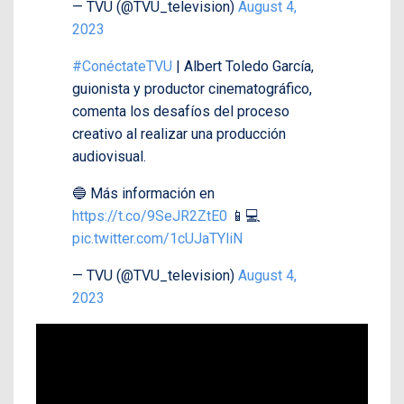
— TVU (@TVU_television)
August 4,
2023
#ConéctateTVU
| Albert Toledo García,
guionista y productor cinematográfico,
comenta los desafíos del proceso
creativo al realizar una producción
audiovisual.
🔵 Más información en
https://t.co/9SeJR2ZtE0
📱💻
pic.twitter.com/1cUJaTYliN
— TVU (@TVU_television)
August 4,
2023