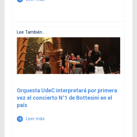
Lee También...
Orquesta UdeC interpretará por primera
vez el concierto N°1 de Bottesini en el
país
Leer más
arrow_forward