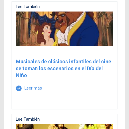
Lee También...
Musicales de clásicos infantiles del cine
se toman los escenarios en el Día del
Niño
Leer más
arrow_forward
Lee También...