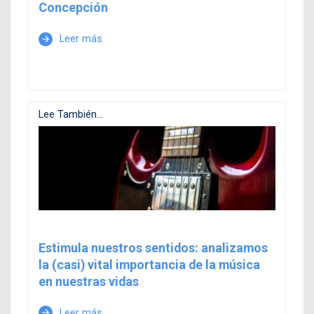
Concepción
Leer más
arrow_forward
Lee También...
Estimula nuestros sentidos: analizamos
la (casi) vital importancia de la música
en nuestras vidas
Leer más
arrow_forward