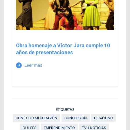
Obra homenaje a Víctor Jara cumple 10
años de presentaciones
Leer más
arrow_forward
ETIQUETAS
CON TODO MI CORAZÓN
CONCEPCIÓN
DESAYUNO
DULCES
EMPRENDIMIENTO
TVU NOTICIAS