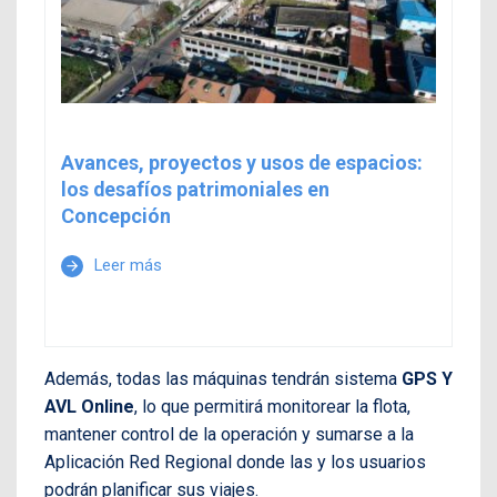
Avances, proyectos y usos de espacios:
los desafíos patrimoniales en
Concepción
Leer más
arrow_forward
Además, todas las máquinas tendrán sistema
GPS Y
AVL Online
, lo que permitirá monitorear la flota,
mantener control de la operación y sumarse a la
Aplicación Red Regional donde las y los usuarios
podrán planificar sus viajes.