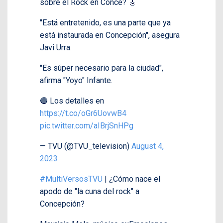
sobre el Rock en Conce? 🎸
"Está entretenido, es una parte que ya
está instaurada en Concepción", asegura
Javi Urra.
"Es súper necesario para la ciudad",
afirma "Yoyo" Infante.
🔵 Los detalles en
https://t.co/oGr6UovwB4
pic.twitter.com/aIBrjSnHPg
— TVU (@TVU_television)
August 4,
2023
#MultiVersosTVU
| ¿Cómo nace el
apodo de "la cuna del rock" a
Concepción?