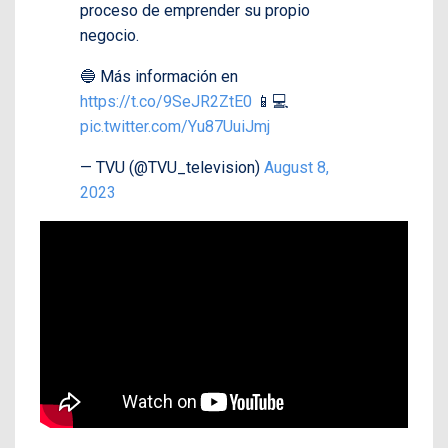
proceso de emprender su propio
negocio.
🔵 Más información en
https://t.co/9SeJR2ZtE0
📱💻
pic.twitter.com/Yu87UuiJmj
— TVU (@TVU_television)
August 8,
2023