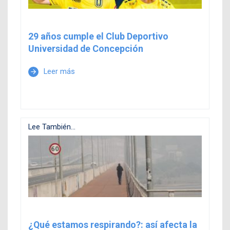
29 años cumple el Club Deportivo
Universidad de Concepción
Leer más
arrow_forward
Lee También...
¿Qué estamos respirando?: así afecta la