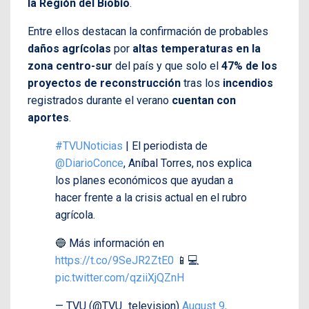
la Región del Biobío
.
Entre ellos destacan la confirmación de probables
daños agrícolas
por
altas temperaturas en la
zona centro-sur
del país y que solo el
47% de los
proyectos de reconstrucción
tras los
incendios
registrados durante el verano
cuentan con
aportes
.
#TVUNoticias
| El periodista de
@DiarioConce
, Aníbal Torres, nos explica
los planes económicos que ayudan a
hacer frente a la crisis actual en el rubro
agrícola.
🔵 Más información en
https://t.co/9SeJR2ZtE0
📱💻
pic.twitter.com/qziiXjQZnH
— TVU (@TVU_television)
August 9,