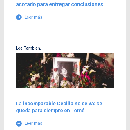
acotado para entregar conclusiones
Leer más
arrow_forward
Lee También...
La incomparable Cecilia no se va: se
queda para siempre en Tomé
Leer más
arrow_forward