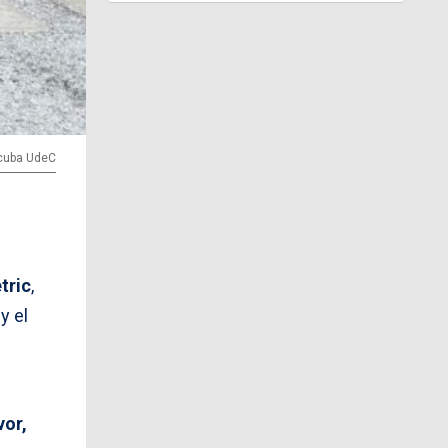
ncuba UdeC
n
tric
,
y el
vor,