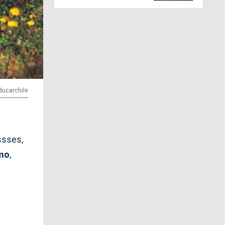
ducarchile
ssses,
smo
,