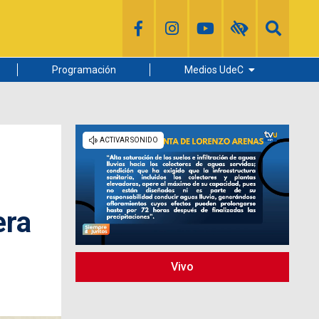
Programación
Medios UdeC
Diario Concepción
Radio UdeC
Noticias UdeC
La Discusión
era
Vivo