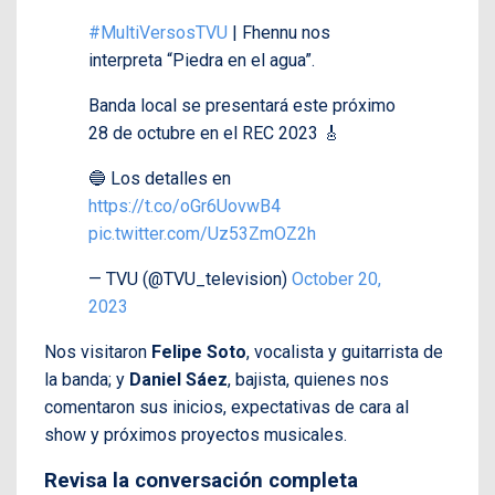
#MultiVersosTVU
| Fhennu nos
interpreta “Piedra en el agua”.
Banda local se presentará este próximo
28 de octubre en el REC 2023 🎸
🔵 Los detalles en
https://t.co/oGr6UovwB4
pic.twitter.com/Uz53ZmOZ2h
— TVU (@TVU_television)
October 20,
2023
Nos visitaron
Felipe Soto
, vocalista y guitarrista de
la banda; y
Daniel Sáez
, bajista, quienes nos
comentaron sus inicios, expectativas de cara al
show y próximos proyectos musicales.
Revisa la conversación completa