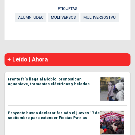
ETIQUETAS
ALUMNI UDEC
MULTIVERSOS
MULTIVERSOSTVU
+ Leído | Ahora
Frente frío llega al Biobío: pronostican
aguanieve, tormentas eléctricas y heladas
Proyecto busca declarar feriado el jueves 17 de
septiembre para extender Fiestas Patrias