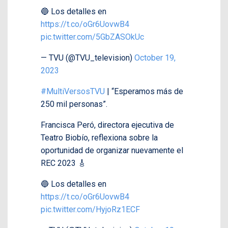
🔵 Los detalles en
https://t.co/oGr6UovwB4
pic.twitter.com/5GbZASOkUc
— TVU (@TVU_television)
October 19,
2023
#MultiVersosTVU
| “Esperamos más de
250 mil personas”.
Francisca Peró, directora ejecutiva de
Teatro Biobío, reflexiona sobre la
oportunidad de organizar nuevamente el
REC 2023 🎸
🔵 Los detalles en
https://t.co/oGr6UovwB4
pic.twitter.com/HyjoRz1ECF