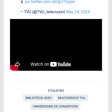
📱
pic.twitter.com/sbQp1IVgqw
— TVU (@TVU_television)
May 24, 2024
ETIQUETAS
BIBLIOTECA UDEC
MULTIVERSOS TVU
UNIVERSIDAD DE CONCEPCIÓN