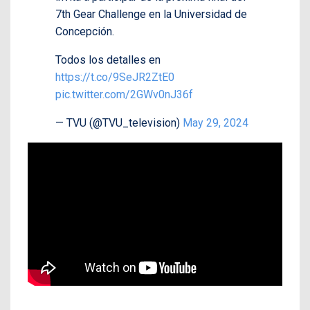
7th Gear Challenge en la Universidad de
Concepción.
Todos los detalles en
https://t.co/9SeJR2ZtE0
pic.twitter.com/2GWv0nJ36f
— TVU (@TVU_television)
May 29, 2024