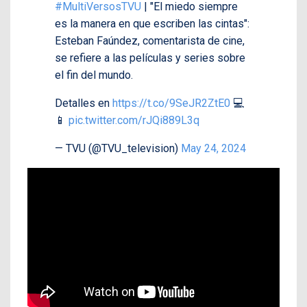
#MultiVersosTVU
| "El miedo siempre
es la manera en que escriben las cintas":
Esteban Faúndez, comentarista de cine,
se refiere a las películas y series sobre
el fin del mundo.
Detalles en
https://t.co/9SeJR2ZtE0
💻
📱
pic.twitter.com/rJQi889L3q
— TVU (@TVU_television)
May 24, 2024