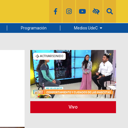
Programación
Medios UdeC
Diario Concepción
Radio UdeC
Noticias UdeC
La Discusión
Vivo