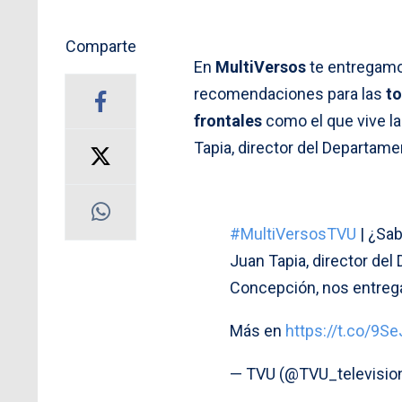
Comparte
En
MultiVersos
te entregamo
recomendaciones para las
to
frontales
como el que vive l
Tapia, director del Departamen
#MultiVersosTVU
| ¿Sab
Juan Tapia, director del
Concepción, nos entrega
Más en
https://t.co/9S
— TVU (@TVU_televisio