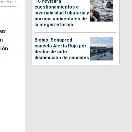
TC revisará
to | Pexels
cuestionamientos a
invariabilidad tributaria y
normas ambientales de
la megarreforma
mas
an
Biobío: Senapred
cancela Alerta Roja por
ión
.
desborde ante
disminución de caudales