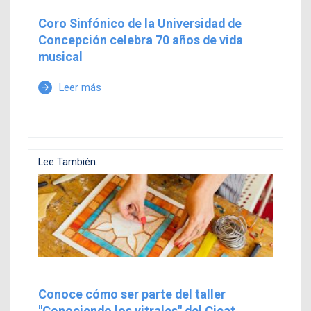
Coro Sinfónico de la Universidad de
Concepción celebra 70 años de vida
musical
Leer más
arrow_forward
Lee También...
Conoce cómo ser parte del taller
"Conociendo los vitrales" del Cicat