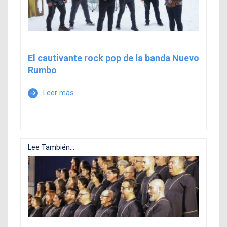
El cautivante rock pop de la banda Nuevo
Rumbo
Leer más
arrow_forward
Lee También...