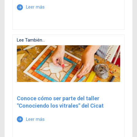
Leer más
arrow_forward
Lee También...
Conoce cómo ser parte del taller
"Conociendo los vitrales" del Cicat
Leer más
arrow_forward