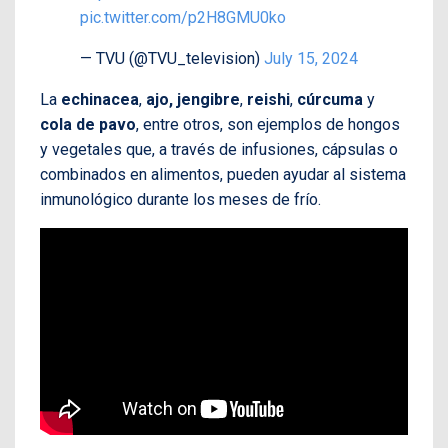
pic.twitter.com/p2H8GMU0ko
— TVU (@TVU_television)
July 15, 2024
La
echinacea
,
ajo,
jengibre
,
reishi
,
cúrcuma
y
cola de pavo
, entre otros, son ejemplos de hongos
y vegetales que, a través de infusiones, cápsulas o
combinados en alimentos, pueden ayudar al sistema
inmunológico durante los meses de frío.