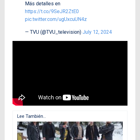
Más detalles en
https://t.co/9SeJR2ZtE0
pic.twitter.com/ugUxcuUN4z
— TVU (@TVU_television)
July 12, 2024
Lee También...