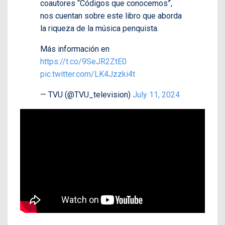
coautores “Códigos que conocemos”,
nos cuentan sobre este libro que aborda
la riqueza de la música penquista.
Más información en
https://t.co/9SeJR2ZtE0
pic.twitter.com/LK4Jzzki4t
— TVU (@TVU_television)
July 11, 2024