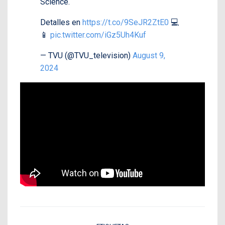
Science.
Detalles en
https://t.co/9SeJR2ZtE0
💻
📱
pic.twitter.com/iGz5Uh4Kuf
— TVU (@TVU_television)
August 9,
2024