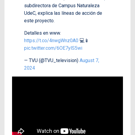
subdirectora de Campus Naturaleza
UdeC, explica las líneas de acción de
este proyecto.
Detalles en www.
https://t.co/4nwgWnz0A0
💻📱
pic.twitter.com/6OE7ylS5wi
— TVU (@TVU_television)
August 7,
2024