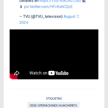
Detalles en
https://t.co/9SeJR2ZtE0
💻
📱
pic.twitter.com/HFvKshCQcE
— TVU (@TVU_television)
August 7,
2024
ETIQUETAS
CESE OPERACIONES HUACHIPATO