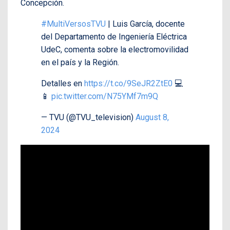
Concepción.
#MultiVersosTVU
| Luis García, docente
del Departamento de Ingeniería Eléctrica
UdeC, comenta sobre la electromovilidad
en el país y la Región.
Detalles en
https://t.co/9SeJR2ZtE0
💻
📱
pic.twitter.com/N75YMf7m9Q
— TVU (@TVU_television)
August 8,
2024