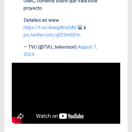
UdeC, comenta sobre qué trata este
proyecto.
Detalles en www.
https://t.co/4nwgWnz0A0
💻📱
pic.twitter.com/q02SnllSFm
— TVU (@TVU_television)
August 7,
2024