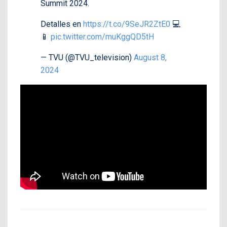
Summit 2024.
Detalles en
https://t.co/9SeJR2ZtE0
💻
📱
pic.twitter.com/muKggQD5tH
— TVU (@TVU_television)
August 8,
2024