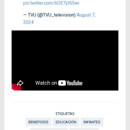
pic.twitter.com/6OE7ylS5wi
— TVU (@TVU_television)
August 7,
2024
ETIQUETAS
BENEFICIOS
EDUCACIÓN
INFANTES