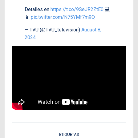
Detalles en
https://t.co/9SeJR2ZtE0
💻
📱
pic.twitter.com/N75YMf7m9Q
— TVU (@TVU_television)
August 8,
2024
ETIQUETAS