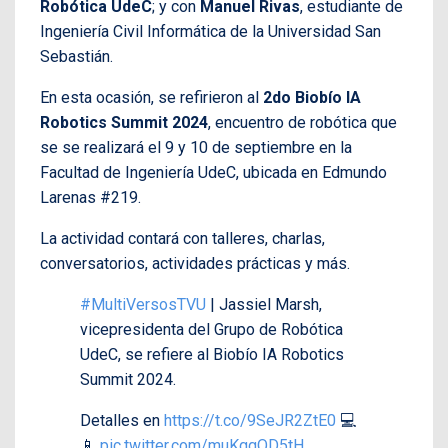
Robótica UdeC
; y con
Manuel Rivas
, estudiante de
Ingeniería Civil Informática de la Universidad San
Sebastián.
En esta ocasión, se refirieron al
2do Biobío IA
Robotics Summit 2024
, encuentro de robótica que
se se realizará el 9 y 10 de septiembre en la
Facultad de Ingeniería UdeC, ubicada en Edmundo
Larenas #219.
La actividad contará con talleres, charlas,
conversatorios, actividades prácticas y más.
#MultiVersosTVU
| Jassiel Marsh,
vicepresidenta del Grupo de Robótica
UdeC, se refiere al Biobío IA Robotics
Summit 2024.
Detalles en
https://t.co/9SeJR2ZtE0
💻
📱
pic.twitter.com/muKggQD5tH