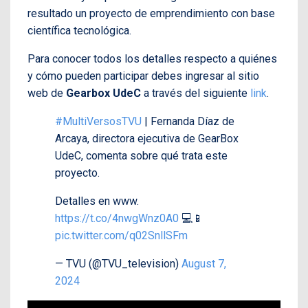
resultado un proyecto de emprendimiento con base
científica tecnológica.
Para conocer todos los detalles respecto a quiénes
y cómo pueden participar debes ingresar al sitio
web de
Gearbox UdeC
a través del siguiente
link
.
#MultiVersosTVU
| Fernanda Díaz de
Arcaya, directora ejecutiva de GearBox
UdeC, comenta sobre qué trata este
proyecto.
Detalles en www.
https://t.co/4nwgWnz0A0
💻📱
pic.twitter.com/q02SnllSFm
— TVU (@TVU_television)
August 7,
2024