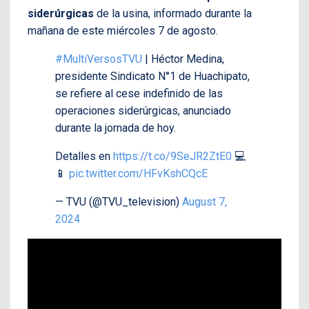
siderúrgicas
de la usina, informado durante la
mañana de este miércoles 7 de agosto.
#MultiVersosTVU
| Héctor Medina,
presidente Sindicato N°1 de Huachipato,
se refiere al cese indefinido de las
operaciones siderúrgicas, anunciado
durante la jornada de hoy.
Detalles en
https://t.co/9SeJR2ZtE0
💻
📱
pic.twitter.com/HFvKshCQcE
— TVU (@TVU_television)
August 7,
2024