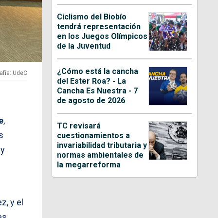
Ciclismo del Biobío
tendrá representación
en los Juegos Olímpicos
de la Juventud
¿Cómo está la cancha
afía: UdeC
del Ester Roa? - La
Cancha Es Nuestra - 7
de agosto de 2026
e
,
TC revisará
s
cuestionamientos a
invariabilidad tributaria y
 y
normas ambientales de
la megarreforma
, y el
es