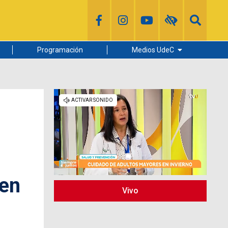
Programación
Medios UdeC
Diario Concepción
Radio UdeC
Noticias UdeC
La Discusión
 en
Vivo