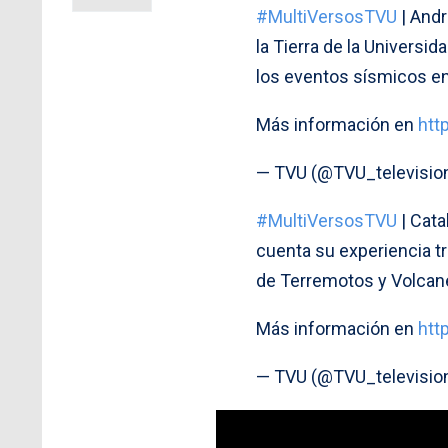
#MultiVersosTVU
| Andr
la Tierra de la Universi
los eventos sísmicos en 
Más información en
htt
— TVU (@TVU_televisio
#MultiVersosTVU
| Cata
cuenta su experiencia t
de Terremotos y Volcane
Más información en
htt
— TVU (@TVU_televisio