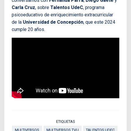
conversamos con
Fernanda Parra
,
Diego Gaete
y
Carla Cruz
, sobre
Talentos UdeC
, programa
psicoeducativo de enriquecimiento extracurricular
de la
Universidad de Concepción
, que este 2024
cumple 20 años.
ETIQUETAS
MULTIVERSOS
MULTIVERSOS TVU
TALENTOS UDEC