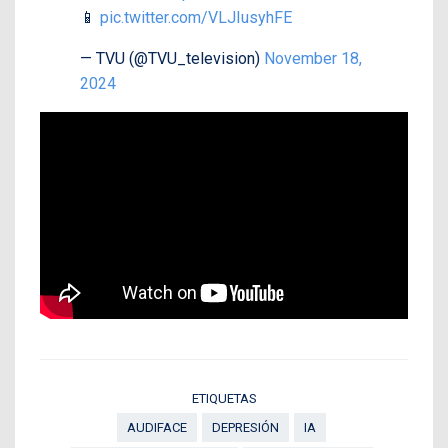
📱
pic.twitter.com/VLJIusyhFE
— TVU (@TVU_television)
November 18,
2024
ETIQUETAS
AUDIFACE
DEPRESIÓN
IA