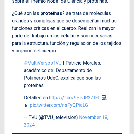
sobre el Premio Nobel de Ciencia y proteínas.
¿Qué son las
proteínas
? se trata de moléculas
grandes y complejas que se desempeñan muchas
funciones críticas en el cuerpo. Realizan la mayor
parte del trabajo en las células y son necesarias
para la estructura, función y regulación de los tejidos
y órganos del cuerpo.
#MultiVersosTVU
| Patricio Morales,
académico del Departamento de
Polímeros UdeC, explica qué son las
proteínas.
Detalles en
https://t.co/9SeJR2ZtE0
💻
📱
pic.twitter.com/nsFyQPiaLG
— TVU (@TVU_television)
November 18,
2024