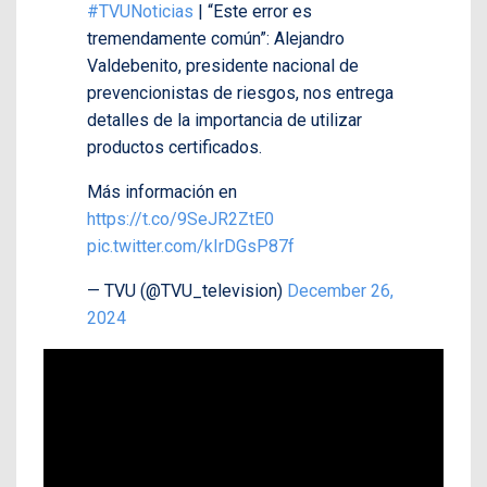
#TVUNoticias
| “Este error es
tremendamente común”: Alejandro
Valdebenito, presidente nacional de
prevencionistas de riesgos, nos entrega
detalles de la importancia de utilizar
productos certificados.
Más información en
https://t.co/9SeJR2ZtE0
pic.twitter.com/kIrDGsP87f
— TVU (@TVU_television)
December 26,
2024