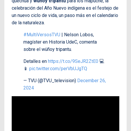
quechua y
wüñoy tripantu
para los mapuche, la
celebración del Año Nuevo indígena es el festejo de
un nuevo ciclo de vida, un paso más en el calendario
de la naturaleza.
#MultiVersosTVU
| Nelson Lobos,
magíster en Historia UdeC, comenta
sobre el wüñoy tripantu.
Detalles en
https://t.co/9SeJR2ZtE0
💻
📱
pic.twitter.com/perVbUJgTQ
— TVU (@TVU_television)
December 26,
2024