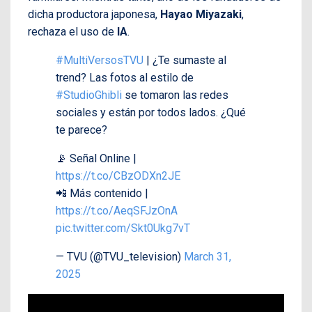
dicha productora japonesa,
Hayao Miyazaki
,
rechaza el uso de
IA
.
#MultiVersosTVU
| ¿Te sumaste al
trend? Las fotos al estilo de
#StudioGhibli
se tomaron las redes
sociales y están por todos lados. ¿Qué
te parece?
📡 Señal Online |
https://t.co/CBzODXn2JE
📲 Más contenido |
https://t.co/AeqSFJzOnA
pic.twitter.com/Skt0Ukg7vT
— TVU (@TVU_television)
March 31,
2025