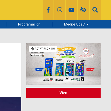
Programación
Medios UdeC
Diario Concepción
Radio UdeC
Noticias UdeC
La Discusión
Vivo