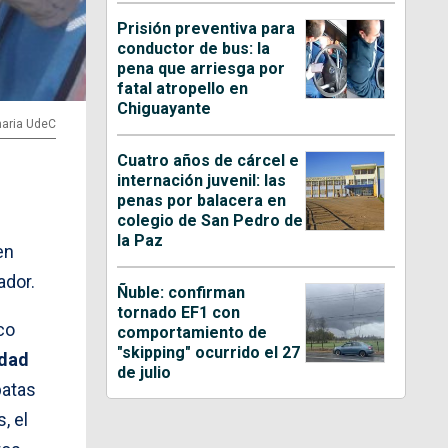
Prisión preventiva para
conductor de bus: la
pena que arriesga por
fatal atropello en
Chiguayante
inaria UdeC
Cuatro años de cárcel e
internación juvenil: las
penas por balacera en
colegio de San Pedro de
e
la Paz
en
ador.
Ñuble: confirman
tornado EF1 con
co
comportamiento de
"skipping" ocurrido el 27
idad
de julio
patas
, el