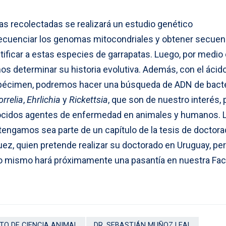
as recolectadas se realizará un estudio genético
secuenciar los genomas mitocondriales y obtener secuen
tificar a estas especies de garrapatas. Luego, por medio
os determinar su historia evolutiva. Además, con el ácid
spécimen, podremos hacer una búsqueda de ADN de bact
orrelia
,
Ehrlichia
y
Rickettsia
, que son de nuestro interés,
cidos agentes de enfermedad en animales y humanos. L
tengamos sea parte de un capítulo de la tesis de doctor
uez, quien pretende realizar su doctorado en Uruguay, pe
lo mismo hará próximamente una pasantía en nuestra Facu
O DE CIENCIA ANIMAL
DR. SEBASTIÁN MUÑOZ LEAL