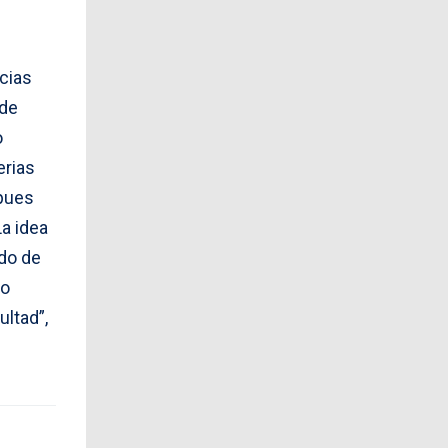
cias
 de
o
erias
 pues
a idea
ado de
ro
ltad”,