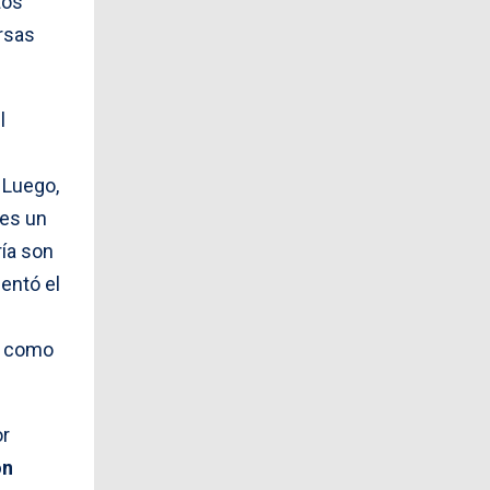
tos
rsas
l
 Luego,
 es un
ría son
entó el
O como
or
ón