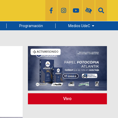
Programación
Medios UdeC
Diario Concepción
Radio UdeC
Noticias UdeC
La Discusión
Vivo