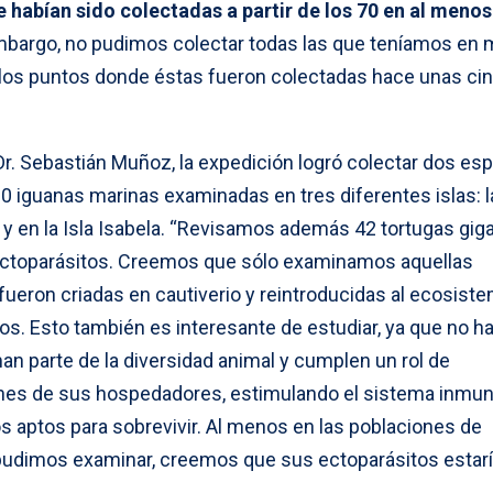
 habían sido colectadas a partir de los 70 en al menos
embargo, no pudimos colectar todas las que teníamos en
 a los puntos donde éstas fueron colectadas hace unas ci
Dr. Sebastián Muñoz, la expedición logró colectar dos es
80 iguanas marinas examinadas en tres diferentes islas: la
z y en la Isla Isabela. “Revisamos además 42 tortugas gig
 ectoparásitos. Creemos que sólo examinamos aquellas
ueron criadas en cautiverio y reintroducidas al ecosiste
os. Esto también es interesante de estudiar, ya que no h
man parte de la diversidad animal y cumplen un rol de
nes de sus hospedadores, estimulando el sistema inmun
s aptos para sobrevivir. Al menos en las poblaciones de
 pudimos examinar, creemos que sus ectoparásitos estar