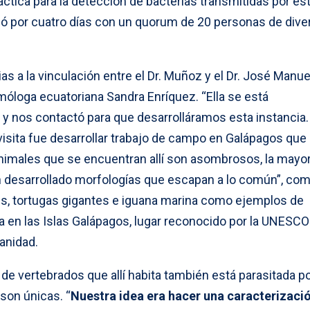
ctica para la detección de bacterias transmitidas por es
dió por cuatro días con un quorum de 20 personas de dive
ias a la vinculación entre el Dr. Muñoz y el Dr. José Manue
móloga ecuatoriana Sandra Enríquez. “Ella se está
 y nos contactó para que desarrolláramos esta instancia.
visita fue desarrollar trabajo de campo en Galápagos que
 animales que se encuentran allí son asombrosos, la mayo
desarrollado morfologías que escapan a lo común”, com
es, tortugas gigantes e iguana marina como ejemplos de
 en las Islas Galápagos, lugar reconocido por la UNESC
anidad.
de vertebrados que allí habita también está parasitada p
son únicas. “
Nuestra idea era hacer una caracterizaci