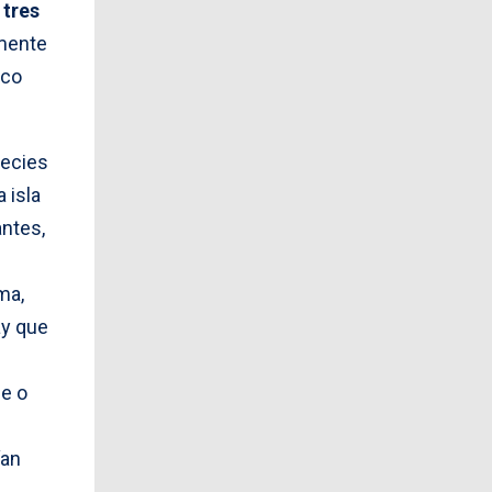
 tres
 mente
nco
pecies
 isla
antes,
ma,
ay que
e o
ían