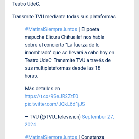
Teatro UdeC.
Transmite TVU mediante todas sus plataformas.
#MatinalSiempreJuntos
| El poeta
mapuche Elicura Chihuailaf nos habla
sobre el concierto "La fuerza de lo
innombrado" que se llevará a cabo hoy en
Teatro UdeC. Transmite TVU a través de
sus multiplataformas desde las 18
horas.
Más detalles en
https://t.co/9SeJR2ZtE0
pic.twitter.com/JQkL6d1jJS
— TVU (@TVU_television)
September 27,
2024
#MatinalSiempreJuntos
| Constanza