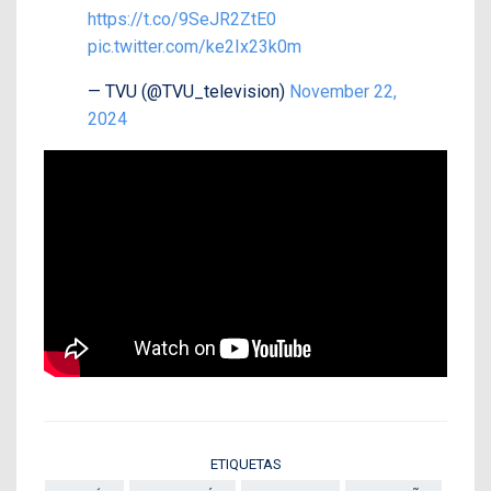
https://t.co/9SeJR2ZtE0
pic.twitter.com/ke2Ix23k0m
— TVU (@TVU_television)
November 22,
2024
ETIQUETAS