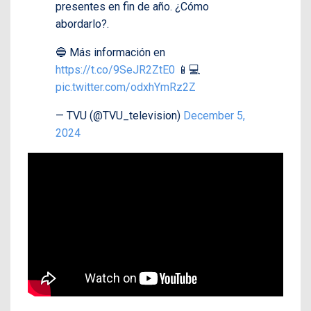
presentes en fin de año. ¿Cómo
abordarlo?.
🔵 Más información en
https://t.co/9SeJR2ZtE0
📱💻
pic.twitter.com/odxhYmRz2Z
— TVU (@TVU_television)
December 5,
2024