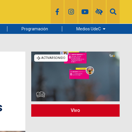
Programación
Medios UdeC
Diario Concepción
Radio UdeC
Noticias UdeC
La Discusión
s
Vivo