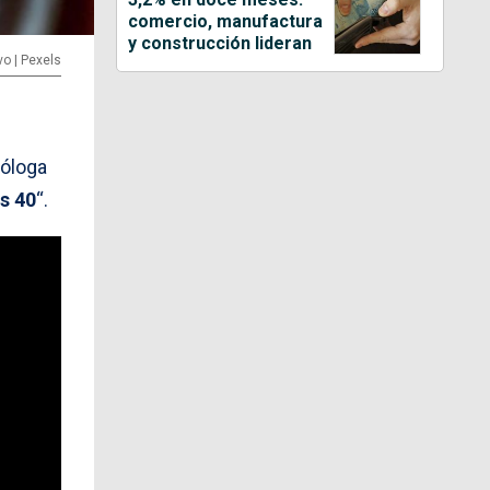
comercio, manufactura
y construcción lideran
vo | Pexels
cóloga
os 40
“.