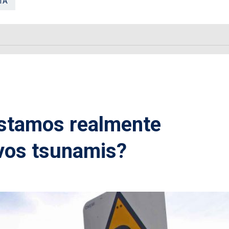
TA
Estamos realmente
vos tsunamis?