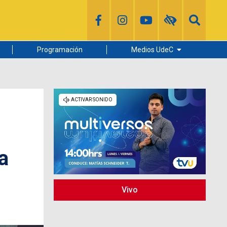
Programación
Medios UdeC
Diario Concepción
Radio UdeC
Noticias UdeC
La Discusión
a
Vivo