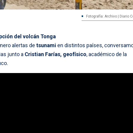
Fotografía: Archivo | Diario
pción del volcán Tonga
enero alertas de
tsunami
en distintos países, conversam
ias junto a
Cristian Farías, geofísico
, académico de la
uco.