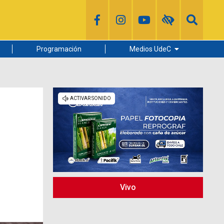
Programación
Medios UdeC
Diario Concepción
Radio UdeC
Noticias UdeC
La Discusión
a
Vivo