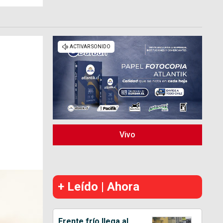
Vivo
+ Leído | Ahora
Frente frío llega al