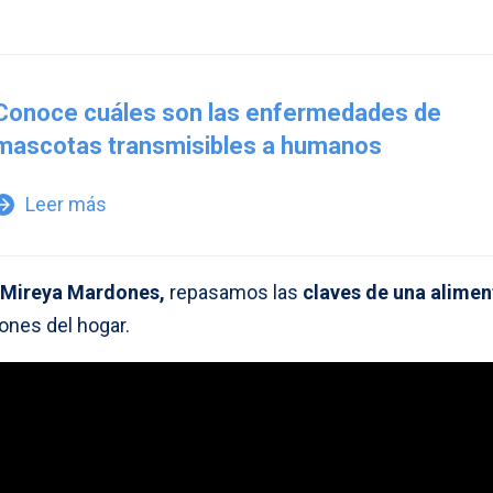
Conoce cuáles son las enfermedades de
mascotas transmisibles a humanos
Leer más
w_forward
Mireya Mardones,
repasamos las
claves de una alime
ones del hogar.