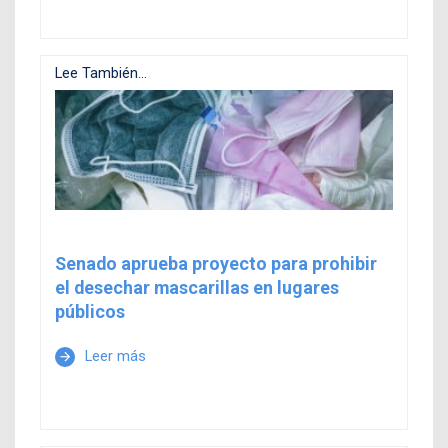
Lee También...
Senado aprueba proyecto para prohibir
el desechar mascarillas en lugares
públicos
Leer más
arrow_forward