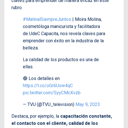
claves para emprender de manera eficaz en este
rubro.
#MatinalSiempreJuntos
| Moira Molina,
cosmetóloga manicurista y facilitadora
de UdeC Capacita, nos revela claves para
emprender con éxito en la industria de la
belleza.
La calidad de los productos es una de
ellas.
🔵 Los detalles en
https://t.co/oGr6Uow4qC
pic.twitter.com/SyyCMcXvzb
— TVU (@TVU_television)
May 9, 2023
Destaca, por ejemplo, la
capacitación constante,
el contacto con el cliente, calidad de los