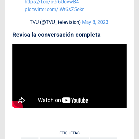
https://t.co/oGr6UovwB4
pic.twitter.com/iWt6sZ5ekr
— TVU (@TVU_television)
May 8, 2023
Revisa la conversación completa
ETIQUETAS