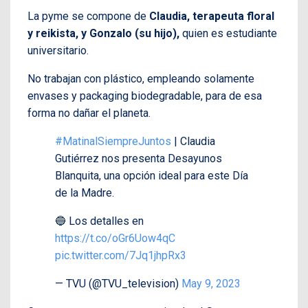
La pyme se compone de
Claudia, terapeuta floral
y reikista, y Gonzalo (su hijo),
quien
es estudiante
universitario.
No trabajan con plástico, empleando solamente
envases y packaging biodegradable, para de esa
forma no dañar el planeta.
#MatinalSiempreJuntos
| Claudia
Gutiérrez nos presenta Desayunos
Blanquita, una opción ideal para este Día
de la Madre.
🔵 Los detalles en
https://t.co/oGr6Uow4qC
pic.twitter.com/7Jq1jhpRx3
— TVU (@TVU_television)
May 9, 2023