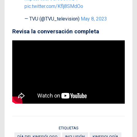
pic.twitter.com/Kflj8SMdOo
— TVU (@TVU_television)
May 8, 2023
Revisa la conversación completa
ETIQUETAS
DÍA DEL KINESIÓLOGO
INCLUSIÓN
KINESIOLOGÍA