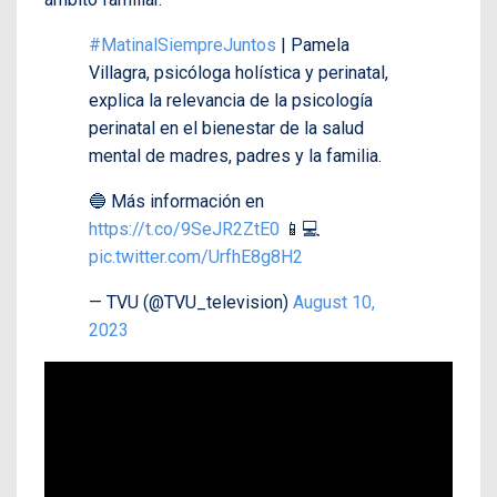
#MatinalSiempreJuntos
| Pamela
Villagra, psicóloga holística y perinatal,
explica la relevancia de la psicología
perinatal en el bienestar de la salud
mental de madres, padres y la familia.
🔵 Más información en
https://t.co/9SeJR2ZtE0
📱💻
pic.twitter.com/UrfhE8g8H2
— TVU (@TVU_television)
August 10,
2023