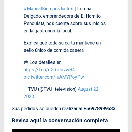
#MatinalSiempreJuntos
| Lorena
Delgado, emprendedora de El Hornito
Penquista, nos cuenta sobre sus inicios
en la gastronomía local.
Explica que toda su carta mantiene un
sello único de comida casera.
🔵 Los detalles en
https://t.co/oGr6UovwB4
pic.twitter.com/IuAMYPoyPw
— TVU (@TVU_television)
August 22,
2023
Sus pedidos se pueden realizar al
+5
6978999533.
Revisa aquí la conversación completa