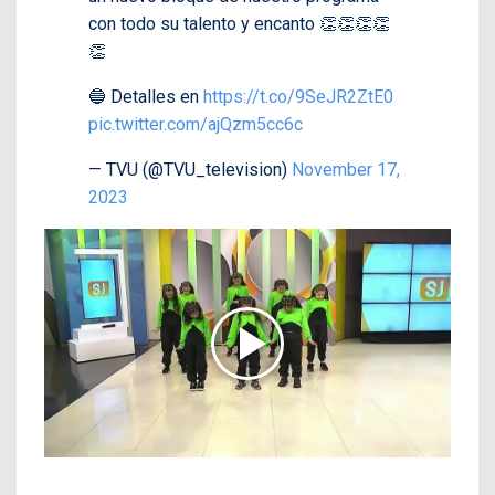
con todo su talento y encanto 👏👏👏👏
👏
🔵 Detalles en
https://t.co/9SeJR2ZtE0
pic.twitter.com/ajQzm5cc6c
— TVU (@TVU_television)
November 17,
2023