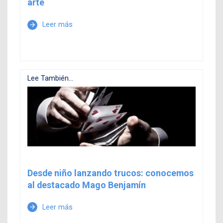
arte
Leer más
arrow_forward
Lee También...
Desde niño lanzando trucos: conocemos
al destacado Mago Benjamín
Leer más
arrow_forward