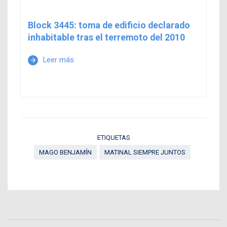
Block 3445: toma de edificio declarado
inhabitable tras el terremoto del 2010
Leer más
arrow_forward
ETIQUETAS
MAGO BENJAMÍN
MATINAL SIEMPRE JUNTOS