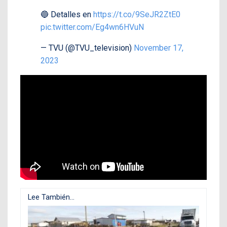
🔵 Detalles en
https://t.co/9SeJR2ZtE0
pic.twitter.com/Eg4wn6HVuN
— TVU (@TVU_television)
November 17,
2023
Lee También...