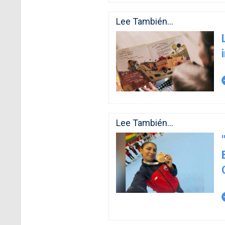
Lee También...
arro
Lee También...
arro