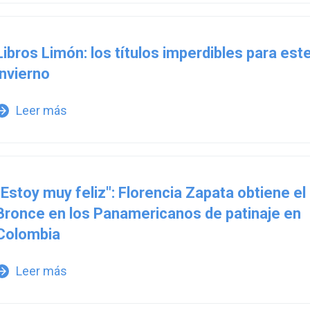
Libros Limón: los títulos imperdibles para est
invierno
Leer más
w_forward
"Estoy muy feliz": Florencia Zapata obtiene el
Bronce en los Panamericanos de patinaje en
Colombia
Leer más
w_forward