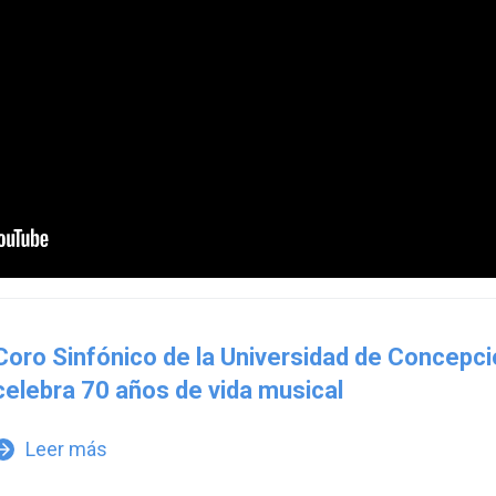
Coro Sinfónico de la Universidad de Concepc
celebra 70 años de vida musical
Leer más
w_forward