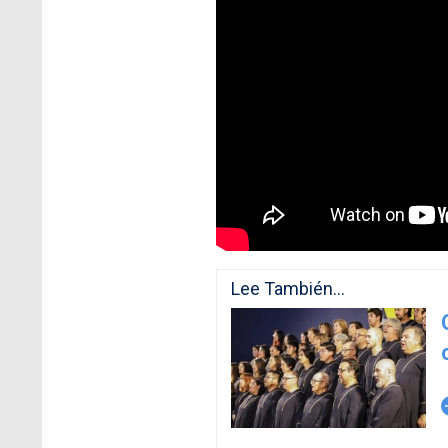
Lee También...
arro