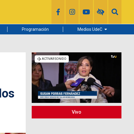
Programación
Medios UdeC
Diario Concepción
Radio UdeC
Noticias UdeC
La Discusión
los
Vivo