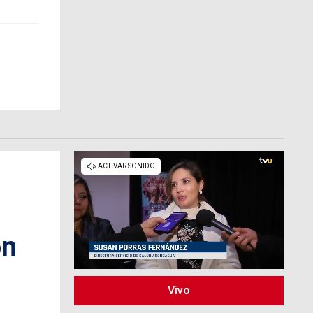
ón
Vivo