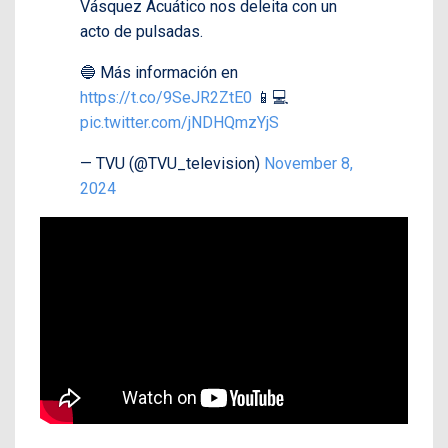
Vásquez Acuático nos deleita con un
acto de pulsadas.
🔵 Más información en
https://t.co/9SeJR2ZtE0
📱💻
pic.twitter.com/jNDHQmzYjS
— TVU (@TVU_television)
November 8,
2024