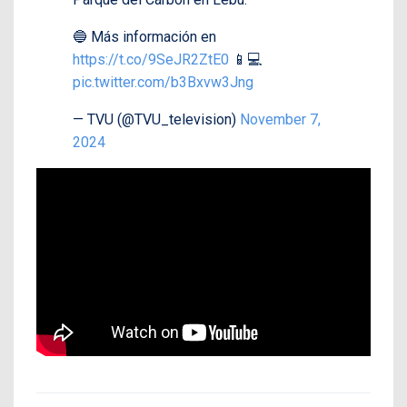
🔵 Más información en
https://t.co/9SeJR2ZtE0
📱💻
pic.twitter.com/b3Bxvw3Jng
— TVU (@TVU_television)
November 7,
2024