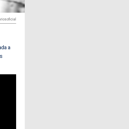
iosoficial
ada a
os