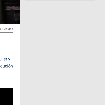
a: Cedidas
ller y
ecución