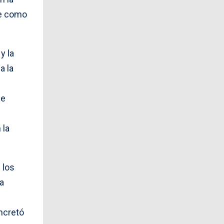
e como
y la
a la
ue
 la
 los
la
oncretó