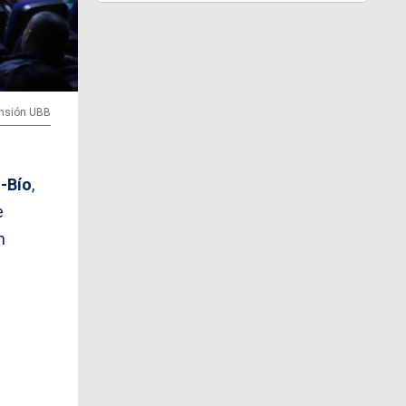
ensión UBB
o-Bío
,
e
n