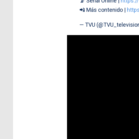
📡 Señal Online |
https:
📲 Más contenido |
http
— TVU (@TVU_televisio