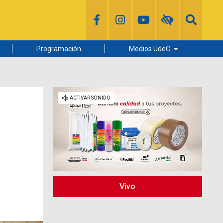
Programación
Medios UdeC
Diario Concepción
Radio UdeC
Noticias UdeC
La Discusión
Vivo