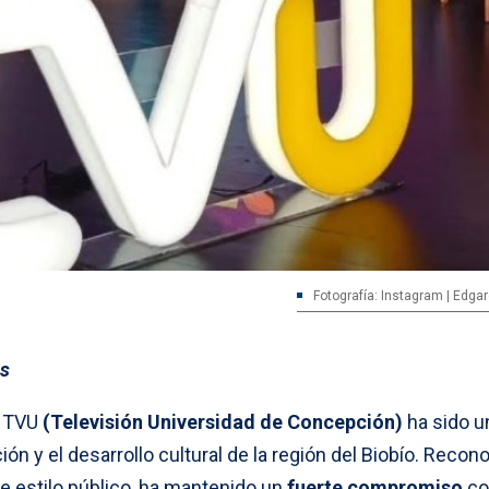
Fotografía: Instagram | Edga
es
, TVU
(Televisión Universidad de Concepción)
ha sido un
n y el desarrollo cultural de la región del Biobío. Recon
e estilo público, ha mantenido un
fuerte compromiso
co