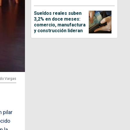
Sueldos reales suben
3,2% en doce meses:
comercio, manufactura
y construcción lideran
rdo Vargas
 pilar
ocido
n la