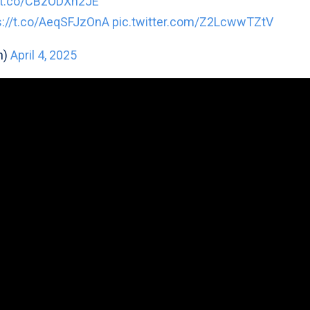
//t.co/CBzODXn2JE
s://t.co/AeqSFJzOnA
pic.twitter.com/Z2LcwwTZtV
n)
April 4, 2025