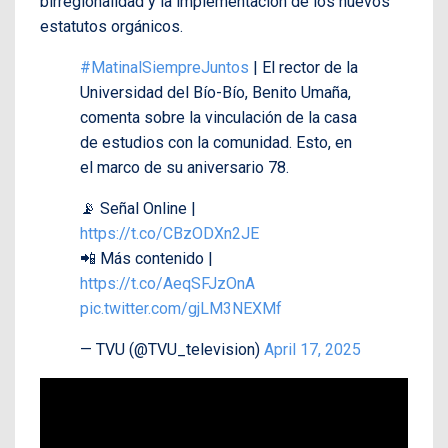
birregionalidad y la implementación de los nuevos
estatutos orgánicos.
#MatinalSiempreJuntos
| El rector de la
Universidad del Bío-Bío, Benito Umaña,
comenta sobre la vinculación de la casa
de estudios con la comunidad. Esto, en
el marco de su aniversario 78.
📡 Señal Online |
https://t.co/CBzODXn2JE
📲 Más contenido |
https://t.co/AeqSFJzOnA
pic.twitter.com/gjLM3NEXMf
— TVU (@TVU_television)
April 17, 2025