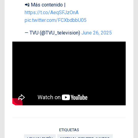
📲 Más contenido |
https://t.co/AeqSFJzOnA
pic.twitter.com/FCXbdbbU05
— TVU (@TVU_television)
June 26, 2025
ETIQUETAS