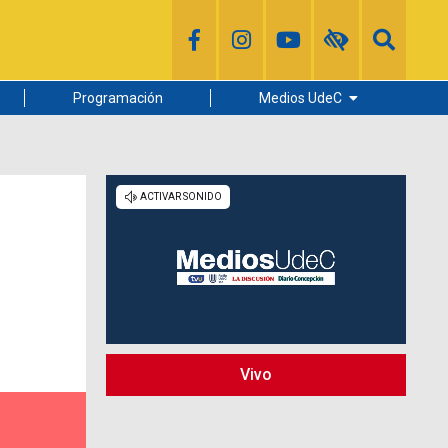
Programación
Medios UdeC
Diario Concepción
Radio UdeC
Noticias UdeC
La Discusión
Vivo