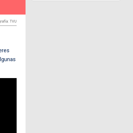
rafía: TVU
eres
algunas