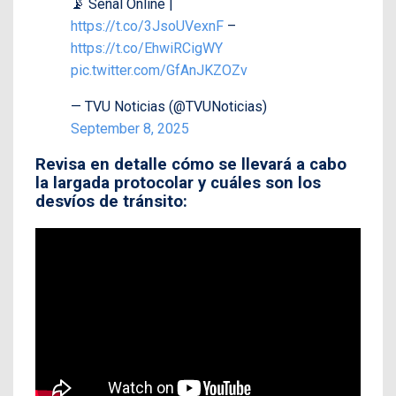
📡 Señal Online |
https://t.co/3JsoUVexnF
–
https://t.co/EhwiRCigWY
pic.twitter.com/GfAnJKZOZv
— TVU Noticias (@TVUNoticias)
September 8, 2025
Revisa en detalle cómo se llevará a cabo
la largada protocolar y cuáles son los
desvíos de tránsito: