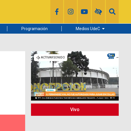
Programación
Medios UdeC
Diario Concepción
Radio UdeC
Noticias UdeC
La Discusión
Vivo