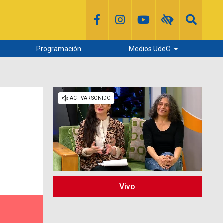
Programación
Medios UdeC
Diario Concepción
Radio UdeC
Noticias UdeC
La Discusión
Vivo