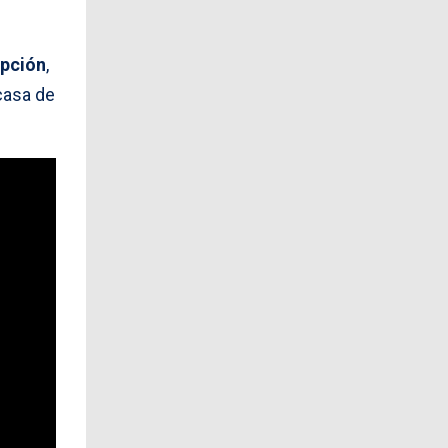
epción
,
 casa de