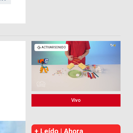
Vivo
+ Leído | Ahora