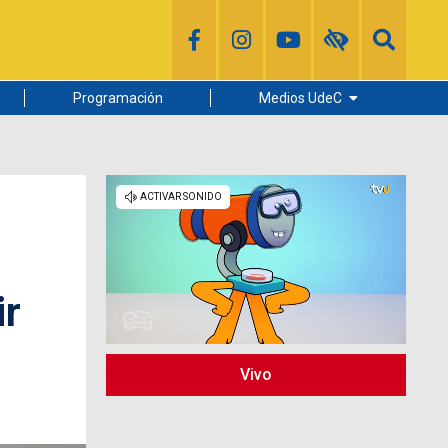
Programación
Medios UdeC
Diario Concepción
Radio UdeC
Noticias UdeC
La Discusión
ir
Vivo