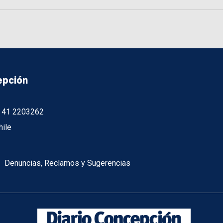
epción
56 41 2203262
hile
Denuncias, Reclamos y Sugerencias