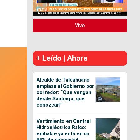
l
Vivo
+ Leído | Ahora
Alcalde de Talcahuano
emplaza al Gobierno por
corredor: “Que vengan
desde Santiago, que
conozcan”
Vertimiento en Central
Hidroeléctrica Ralco:
embalse ya está en un
99% de capacidad