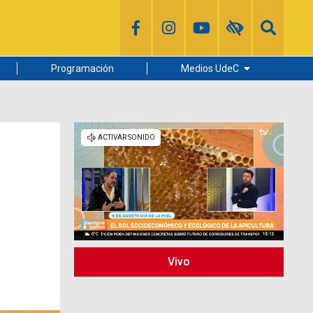
Programación
Medios UdeC
Diario Concepción
Radio UdeC
Noticias UdeC
La Discusión
Vivo