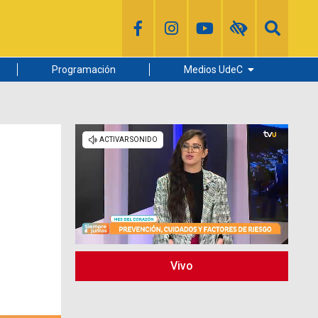
Programación
Medios UdeC
Diario Concepción
Radio UdeC
Noticias UdeC
La Discusión
Vivo