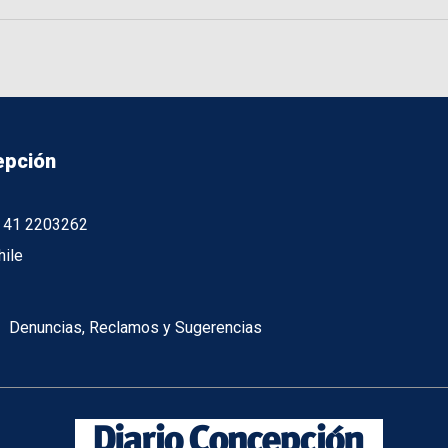
epción
56 41 2203262
hile
Denuncias, Reclamos y Sugerencias